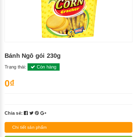
Bánh Ngô gói 230g
Trạng thái:
Còn hàng
0₫
Chia sẻ:
Chi tiết sản phẩm